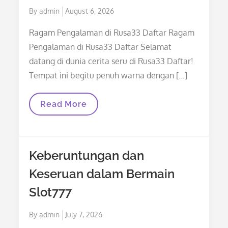
Posted
By
admin
August 6, 2026
on
Ragam Pengalaman di Rusa33 Daftar Ragam
Pengalaman di Rusa33 Daftar Selamat
datang di dunia cerita seru di Rusa33 Daftar!
Tempat ini begitu penuh warna dengan […]
Ragam
Read More
Pengalaman
Di
Rusa33
Daftar
Keberuntungan dan
Keseruan dalam Bermain
Slot777
Posted
By
admin
July 7, 2026