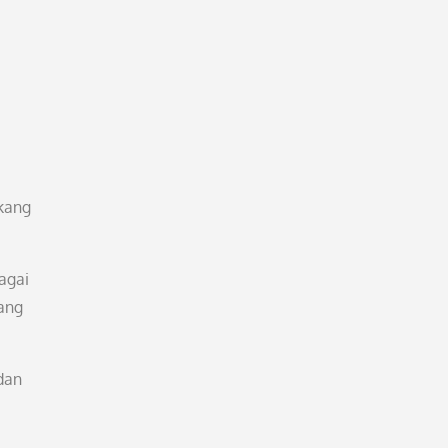
kang
agai
yang
dan