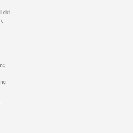
 diri
n,
ang
ang
!