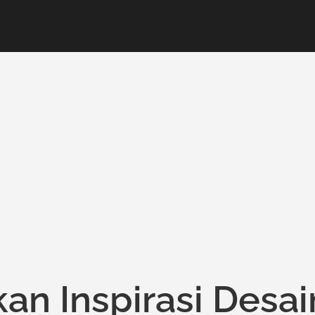
n Inspirasi Desai