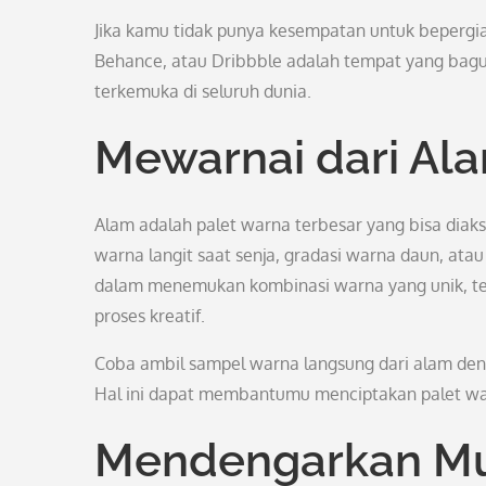
Jika kamu tidak punya kesempatan untuk bepergian 
Behance, atau Dribbble adalah tempat yang bagus
terkemuka di seluruh dunia.
Mewarnai dari Al
Alam adalah palet warna terbesar yang bisa diaks
warna langit saat senja, gradasi warna daun, a
dalam menemukan kombinasi warna yang unik, tet
proses kreatif.
Coba ambil sampel warna langsung dari alam den
Hal ini dapat membantumu menciptakan palet warn
Mendengarkan Mus