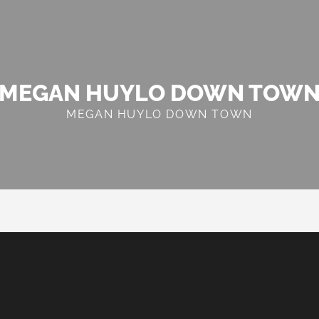
MEGAN HUYLO DOWN TOW
MEGAN HUYLO DOWN TOWN