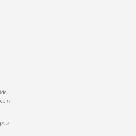
ide
useum
pola,