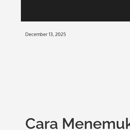
Posted
December 13, 2025
on
Cara Menemuka