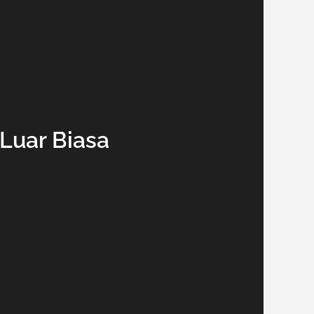
Luar Biasa