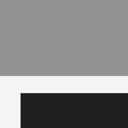
Skip
to
content