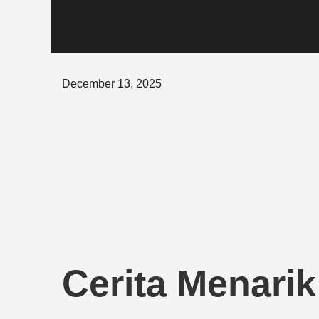
Posted
December 13, 2025
on
Cerita Menari