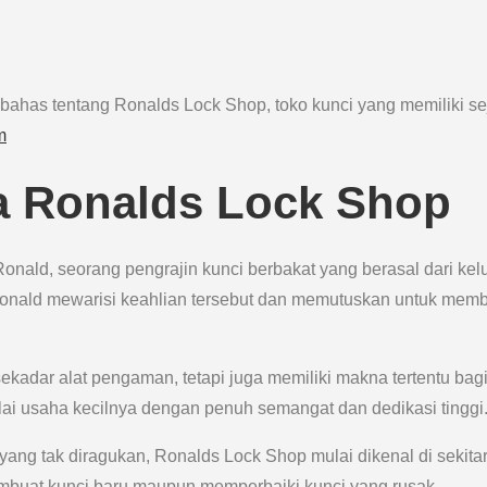
membahas tentang Ronalds Lock Shop, toko kunci yang memiliki s
m
ya Ronalds Lock Shop
onald, seorang pengrajin kunci berbakat yang berasal dari kel
. Ronald mewarisi keahlian tersebut dan memutuskan untuk mem
kadar alat pengaman, tetapi juga memiliki makna tertentu bag
i usaha kecilnya dengan penuh semangat dan dedikasi tinggi
ang tak diragukan, Ronalds Lock Shop mulai dikenal di sekita
embuat kunci baru maupun memperbaiki kunci yang rusak.