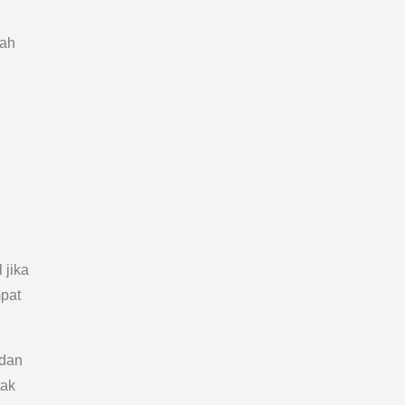
nah
 jika
mpat
 dan
tak