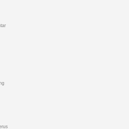
tar
ng
erus