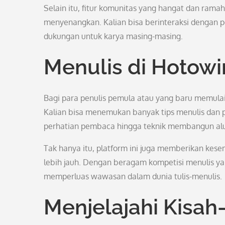
Selain itu, fitur komunitas yang hangat dan ram
menyenangkan. Kalian bisa berinteraksi dengan 
dukungan untuk karya masing-masing.
Menulis di Hotowi
Bagi para penulis pemula atau yang baru memulai
Kalian bisa menemukan banyak tips menulis dan pa
perhatian pembaca hingga teknik membangun alur
Tak hanya itu, platform ini juga memberikan ke
lebih jauh. Dengan beragam kompetisi menulis yan
memperluas wawasan dalam dunia tulis-menulis.
Menjelajahi Kisah