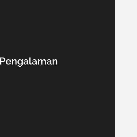
i Pengalaman