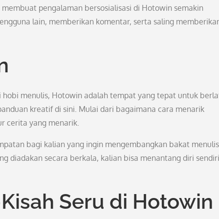
ah membuat pengalaman bersosialisasi di Hotowin semakin
pengguna lain, memberikan komentar, serta saling memberika
n
 hobi menulis, Hotowin adalah tempat yang tepat untuk berlat
nduan kreatif di sini. Mulai dari bagaimana cara menarik
 cerita yang menarik.
sempatan bagi kalian yang ingin mengembangkan bakat menuli
g diadakan secara berkala, kalian bisa menantang diri sendir
-Kisah Seru di Hotowin