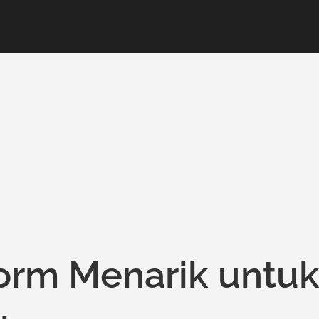
form Menarik untu