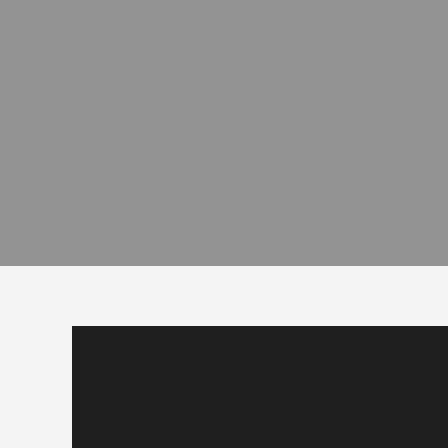
Skip
to
content