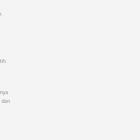
n
ih.
snya
i dan