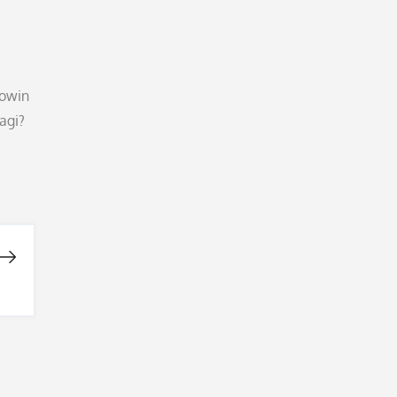
towin
agi?