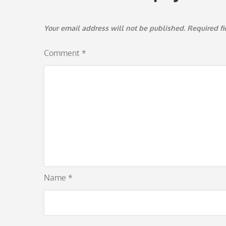
Your email address will not be published.
Required f
Comment
*
Name
*