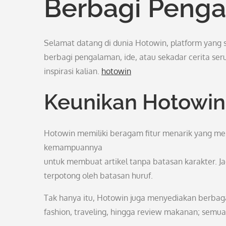
Berbagi Peng
Selamat datang di dunia Hotowin, platform yang s
berbagi pengalaman, ide, atau sekadar cerita s
inspirasi kalian.
hotowin
Keunikan Hotowin
Hotowin memiliki beragam fitur menarik yang me
kemampuannya
untuk membuat artikel tanpa batasan karakter. Jad
terpotong oleh batasan huruf.
Tak hanya itu, Hotowin juga menyediakan berbagai
fashion, traveling, hingga review makanan; semua b