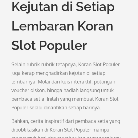
Kejutan di Setiap
Lembaran Koran
Slot Populer
Selain rubrik-rubrik tetapnya, Koran Slot Populer
juga kerap menghadirkan kejutan di setiap
lembarnya. Mulai dari kuis interaktif, potongan
voucher diskon, hingga hadiah langsung untuk
pembaca setia. Inilah yang membuat Koran Slot
Populer selalu dinantikan setiap harinya.
Bahkan, cerita inspiratif dari pembaca setia yang
dipublikasikan di Koran Slot Populer mampu