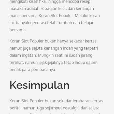
mengikuti kisah fiksi, hingga mencoba resep
masakan adalah sebagian kecil dari kenangan
manis bersama Koran Slot Populer. Melalui koran
ini, banyak generasi telah tumbuh dan belajar
bersama.
Koran Slot Populer bukan hanya sekadar kertas,
namun juga sejuta kenangan indah yang terpatri
dalam ingatan. Mungkin saat ini sudah jarang
terlihat, namun jejak-jejaknya tetap hidup dalam
benak para pembacanya.
Kesimpulan
Koran Slot Populer bukan sekadar lembaran kertas
berita, namun juga sejumput nostalgia dan sejuta