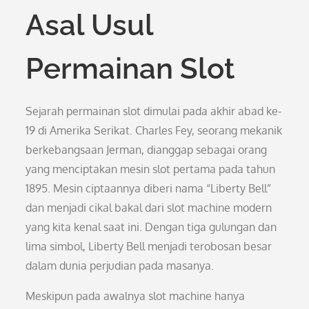
Asal Usul
Permainan Slot
Sejarah permainan slot dimulai pada akhir abad ke-
19 di Amerika Serikat. Charles Fey, seorang mekanik
berkebangsaan Jerman, dianggap sebagai orang
yang menciptakan mesin slot pertama pada tahun
1895. Mesin ciptaannya diberi nama “Liberty Bell”
dan menjadi cikal bakal dari slot machine modern
yang kita kenal saat ini. Dengan tiga gulungan dan
lima simbol, Liberty Bell menjadi terobosan besar
dalam dunia perjudian pada masanya.
Meskipun pada awalnya slot machine hanya