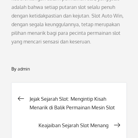
adalah bahwa setiap putaran slot selalu penuh
dengan ketidakpastian dan kejutan. Slot Auto Win,
dengan segala keunggulannya, tetap merupakan
pilihan menarik bagi para pecinta permainan slot
yang mencari sensasi dan keseruan.
By
admin
Post
Jejak Sejarah Slot: Mengintip Kisah
Menarik di Balik Permainan Mesin Slot
navigation
Keajaiban Sejarah Slot Menang