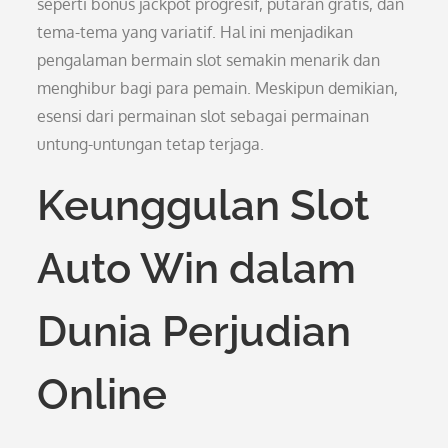
seperti bonus jackpot progresif, putaran gratis, dan
tema-tema yang variatif. Hal ini menjadikan
pengalaman bermain slot semakin menarik dan
menghibur bagi para pemain. Meskipun demikian,
esensi dari permainan slot sebagai permainan
untung-untungan tetap terjaga.
Keunggulan Slot
Auto Win dalam
Dunia Perjudian
Online