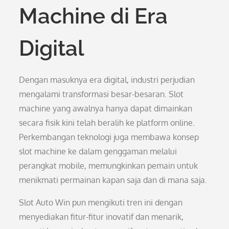
Machine di Era
Digital
Dengan masuknya era digital, industri perjudian
mengalami transformasi besar-besaran. Slot
machine yang awalnya hanya dapat dimainkan
secara fisik kini telah beralih ke platform online.
Perkembangan teknologi juga membawa konsep
slot machine ke dalam genggaman melalui
perangkat mobile, memungkinkan pemain untuk
menikmati permainan kapan saja dan di mana saja.
Slot Auto Win pun mengikuti tren ini dengan
menyediakan fitur-fitur inovatif dan menarik,