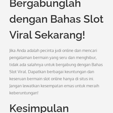
Bergabunglah
dengan Bahas Slot
Viral Sekarang!
Jika Anda adalah pecinta judi online dan mencari
pengalaman bermain yang seru dan menghibur,
tidak ada salahnya untuk bergabung dengan Bahas
Slot Viral. Dapatkan berbagai keuntungan dan
keseruan bermain slot online hanya di situs ini.
Jangan lewatkan kesempatan emas untuk meraih
keberuntungan!
Kesimpulan