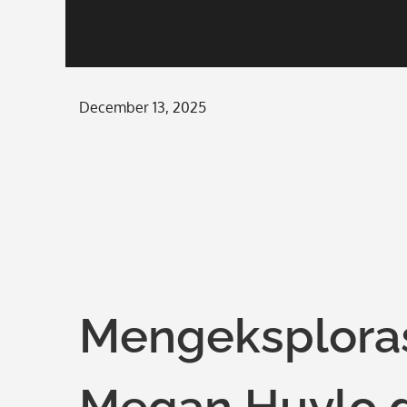
Posted
December 13, 2025
on
Mengeksplora
Megan Huylo 