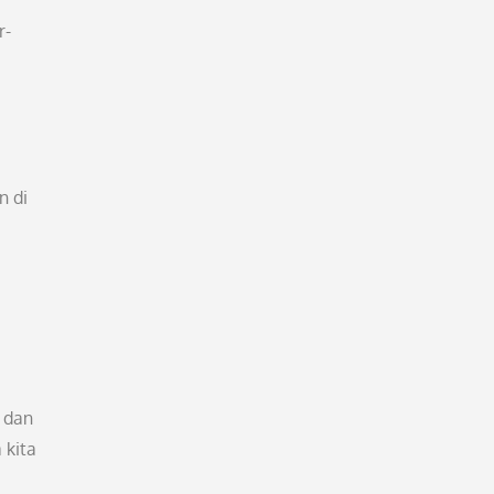
r-
n di
n dan
 kita