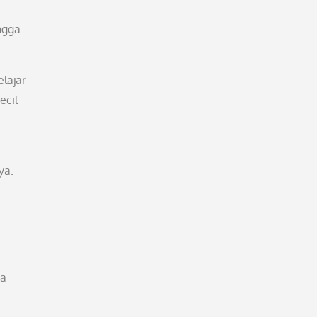
ngga
lajar
ecil
ya.
ta