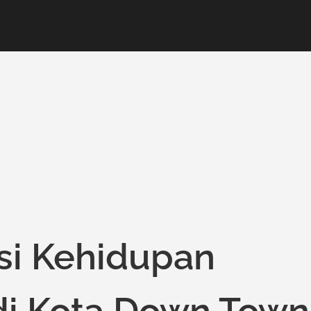
si Kehidupan
di Kota Down Town