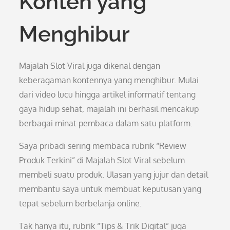
Konten yang
Menghibur
Majalah Slot Viral juga dikenal dengan
keberagaman kontennya yang menghibur. Mulai
dari video lucu hingga artikel informatif tentang
gaya hidup sehat, majalah ini berhasil mencakup
berbagai minat pembaca dalam satu platform.
Saya pribadi sering membaca rubrik “Review
Produk Terkini” di Majalah Slot Viral sebelum
membeli suatu produk. Ulasan yang jujur dan detail
membantu saya untuk membuat keputusan yang
tepat sebelum berbelanja online.
Tak hanya itu, rubrik “Tips & Trik Digital” juga