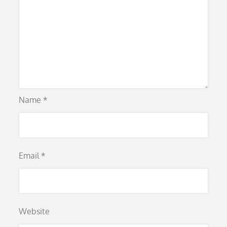
Name
*
Email
*
Website