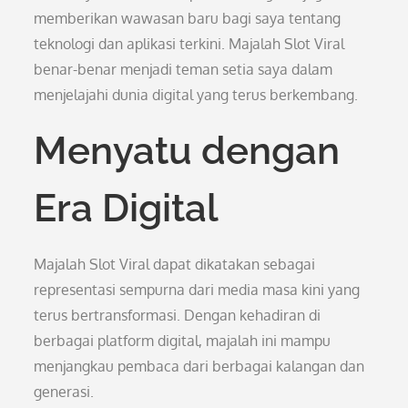
memberikan wawasan baru bagi saya tentang
teknologi dan aplikasi terkini. Majalah Slot Viral
benar-benar menjadi teman setia saya dalam
menjelajahi dunia digital yang terus berkembang.
Menyatu dengan
Era Digital
Majalah Slot Viral dapat dikatakan sebagai
representasi sempurna dari media masa kini yang
terus bertransformasi. Dengan kehadiran di
berbagai platform digital, majalah ini mampu
menjangkau pembaca dari berbagai kalangan dan
generasi.