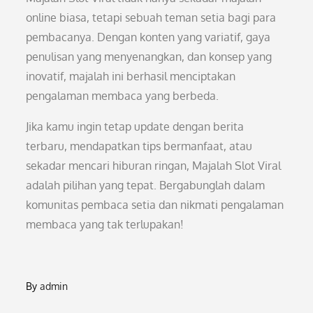
online biasa, tetapi sebuah teman setia bagi para
pembacanya. Dengan konten yang variatif, gaya
penulisan yang menyenangkan, dan konsep yang
inovatif, majalah ini berhasil menciptakan
pengalaman membaca yang berbeda.
Jika kamu ingin tetap update dengan berita
terbaru, mendapatkan tips bermanfaat, atau
sekadar mencari hiburan ringan, Majalah Slot Viral
adalah pilihan yang tepat. Bergabunglah dalam
komunitas pembaca setia dan nikmati pengalaman
membaca yang tak terlupakan!
By
admin