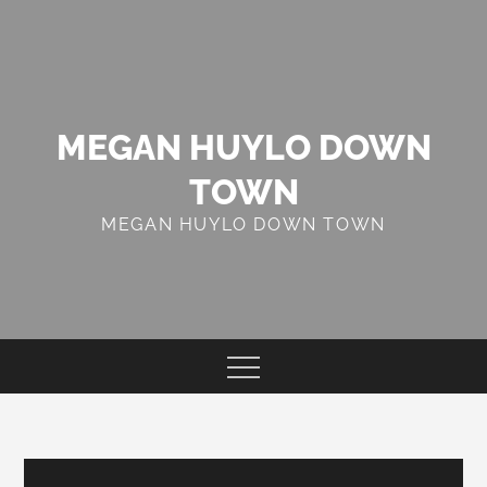
Skip
to
content
MEGAN HUYLO DOWN
TOWN
MEGAN HUYLO DOWN TOWN