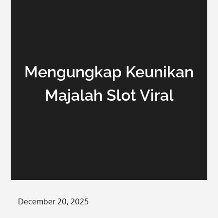
Mengungkap Keunikan
Majalah Slot Viral
Posted
December 20, 2025
on