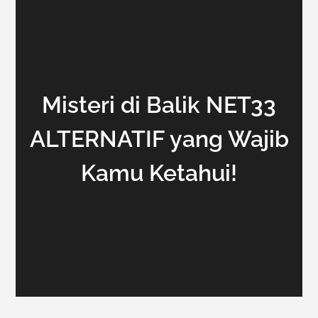
Misteri di Balik NET33
ALTERNATIF yang Wajib
Kamu Ketahui!