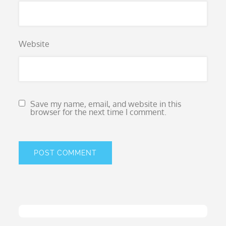
Website
Save my name, email, and website in this
browser for the next time I comment.