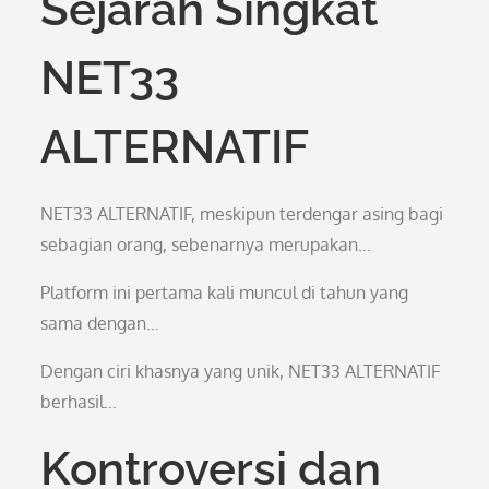
Sejarah Singkat
NET33
ALTERNATIF
NET33 ALTERNATIF, meskipun terdengar asing bagi
sebagian orang, sebenarnya merupakan…
Platform ini pertama kali muncul di tahun yang
sama dengan…
Dengan ciri khasnya yang unik, NET33 ALTERNATIF
berhasil…
Kontroversi dan