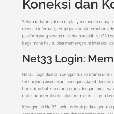
Koneksi dan K
Selamat datang di era digital yang penuh dengan i
mencari informasi, tetapi juga untuk terhubung d
platform yang sedang naik daun adalah Net33 Login
bagaimana hal itu bisa memengaruhi interaksi kita
Net33 Login: Me
Net33 Login didesain dengan tujuan utama untuk
terkini yang disediakan, pengguna dapat denga
baru, atau bahkan orang-orang dengan minat yan
untuk berinteraksi melalui forum diskusi, grup kec
Keunggulan Net33 Login terletak pada algoritm