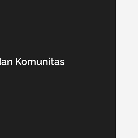
 dan Komunitas