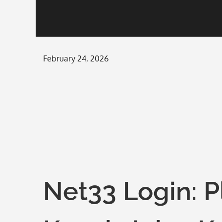
Posted
February 24, 2026
on
Net33 Login: P