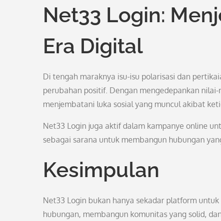
Net33 Login: Menj
Era Digital
Di tengah maraknya isu-isu polarisasi dan pertik
perubahan positif. Dengan mengedepankan nilai-ni
menjembatani luka sosial yang muncul akibat ket
Net33 Login juga aktif dalam kampanye online 
sebagai sarana untuk membangun hubungan yang
Kesimpulan
Net33 Login bukan hanya sekadar platform untuk 
hubungan, membangun komunitas yang solid, dan me