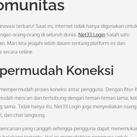
omunitas
novasi terbaru! Saat ini, internet tidak hanya digunakan untu
engan orang-orang di seluruh dunia.
Net33 Login
Salah satu
. Mari kita jelajahi lebih dalam tentang platform ini dan
 secara online.
mpermudah Koneksi
 mempermudah proses koneksi antar pengguna. Dengan fitur-fi
n mudah mencari dan terhubung dengan teman-teman lama, ko
g sama. Tidak hanya itu, Net33 Login juga menyediakan ruang
il, dan chat langsung.
a pencarian yang canggih sehingga pengguna dapat menemuka