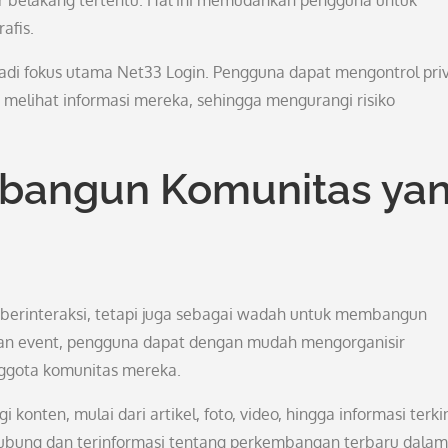
ar belakang tertentu. Hal ini memudahkan pengguna untuk
afis.
jadi fokus utama Net33 Login. Pengguna dapat mengontrol priv
 melihat informasi mereka, sehingga mengurangi risiko
mbangun Komunitas ya
 berinteraksi, tetapi juga sebagai wadah untuk membangun
 dan event, pengguna dapat dengan mudah mengorganisir
nggota komunitas mereka.
nten, mulai dari artikel, foto, video, hingga informasi terkin
hubung dan terinformasi tentang perkembangan terbaru dalam