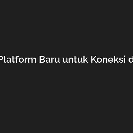
Platform Baru untuk Koneksi