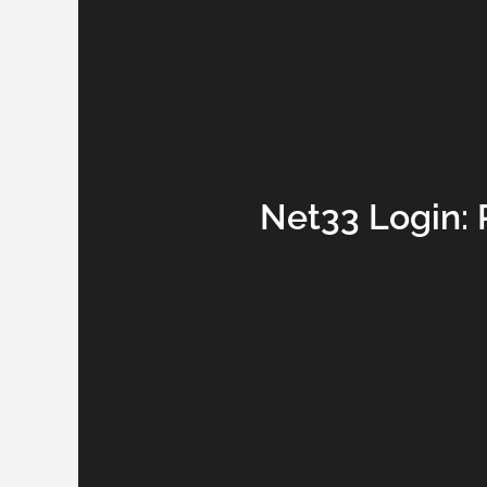
Net33 Login: 