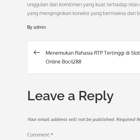
unggulan dan komitmen yang kuat terhadap nilai-ni
yang menginginkan koneksi yang bermakna dan be
By
admin
Menemukan Rahasia RTP Tertinggi di Slot
Post
Online Bocil288
navigation
Leave a Reply
Your email address will not be published.
Required f
Comment
*