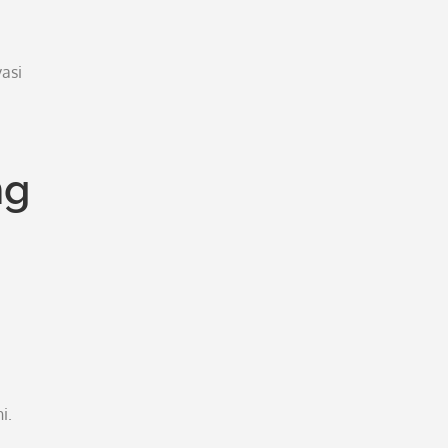
asi
ng
i.