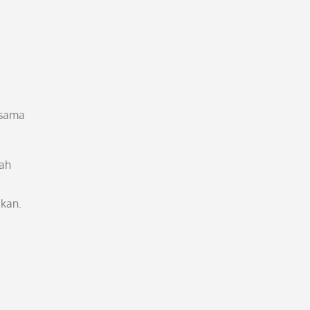
esama
iah
akan.