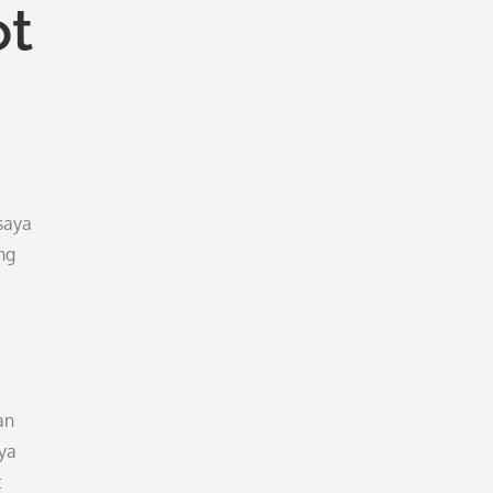
ot
saya
ng
an
ya
t