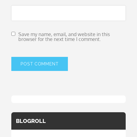
Save my name, email, and website in this
browser for the next time I comment.
BLOGROLL