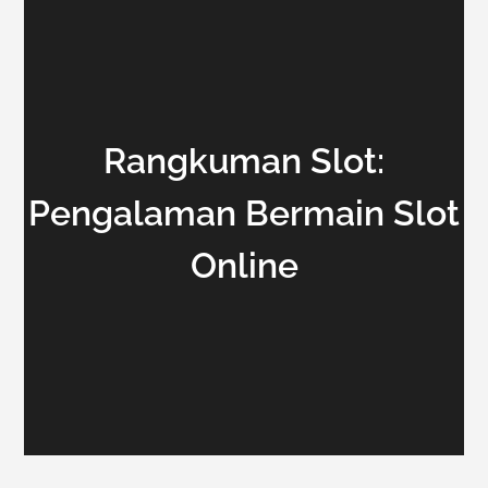
Rangkuman Slot:
Pengalaman Bermain Slot
Online