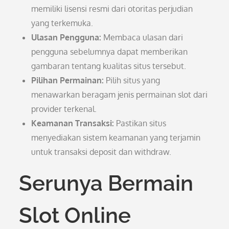
memiliki lisensi resmi dari otoritas perjudian
yang terkemuka.
Ulasan Pengguna:
Membaca ulasan dari
pengguna sebelumnya dapat memberikan
gambaran tentang kualitas situs tersebut.
Pilihan Permainan:
Pilih situs yang
menawarkan beragam jenis permainan slot dari
provider terkenal.
Keamanan Transaksi:
Pastikan situs
menyediakan sistem keamanan yang terjamin
untuk transaksi deposit dan withdraw.
Serunya Bermain
Slot Online