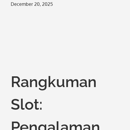
Posted
December 20, 2025
on
Rangkuman
Slot:
Pengalaman