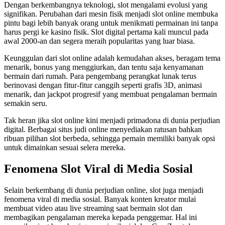
Dengan berkembangnya teknologi, slot mengalami evolusi yang
signifikan. Perubahan dari mesin fisik menjadi slot online membuka
pintu bagi lebih banyak orang untuk menikmati permainan ini tanpa
harus pergi ke kasino fisik. Slot digital pertama kali muncul pada
awal 2000-an dan segera meraih popularitas yang luar biasa.
Keunggulan dari slot online adalah kemudahan akses, beragam tema
menarik, bonus yang menggiurkan, dan tentu saja kenyamanan
bermain dari rumah. Para pengembang perangkat lunak terus
berinovasi dengan fitur-fitur canggih seperti grafis 3D, animasi
menarik, dan jackpot progresif yang membuat pengalaman bermain
semakin seru.
Tak heran jika slot online kini menjadi primadona di dunia perjudian
digital. Berbagai situs judi online menyediakan ratusan bahkan
ribuan pilihan slot berbeda, sehingga pemain memiliki banyak opsi
untuk dimainkan sesuai selera mereka.
Fenomena Slot Viral di Media Sosial
Selain berkembang di dunia perjudian online, slot juga menjadi
fenomena viral di media sosial. Banyak konten kreator mulai
membuat video atau live streaming saat bermain slot dan
membagikan pengalaman mereka kepada penggemar. Hal ini