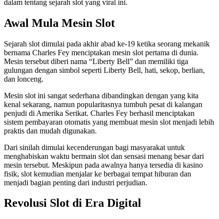
dalam tentang sejarah slot yang viral ini.
Awal Mula Mesin Slot
Sejarah slot dimulai pada akhir abad ke-19 ketika seorang mekanik
bernama Charles Fey menciptakan mesin slot pertama di dunia.
Mesin tersebut diberi nama “Liberty Bell” dan memiliki tiga
gulungan dengan simbol seperti Liberty Bell, hati, sekop, berlian,
dan lonceng.
Mesin slot ini sangat sederhana dibandingkan dengan yang kita
kenal sekarang, namun popularitasnya tumbuh pesat di kalangan
penjudi di Amerika Serikat. Charles Fey berhasil menciptakan
sistem pembayaran otomatis yang membuat mesin slot menjadi lebih
praktis dan mudah digunakan.
Dari sinilah dimulai kecenderungan bagi masyarakat untuk
menghabiskan waktu bermain slot dan sensasi menang besar dari
mesin tersebut. Meskipun pada awalnya hanya tersedia di kasino
fisik, slot kemudian menjalar ke berbagai tempat hiburan dan
menjadi bagian penting dari industri perjudian.
Revolusi Slot di Era Digital