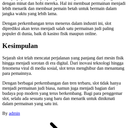
dengan minat dan hobi mereka. Hal ini membuat permainan menjadi
lebih menarik dan membuat pemain betah untuk bermain dalam
jangka waktu yang lebih lama.
Dengan perkembangan terus menerus dalam industri ini, slot
diprediksi akan terus menjadi salah satu permainan judi paling
populer di dunia, baik di kasino fisik maupun online.
Kesimpulan
Sejarah slot telah mencatat perjalanan yang panjang dari mesin fisik
hingga menjadi sorotan di era digital. Dari inovasi teknologi hingga
fenomena viral di media sosial, slot terus menghibur dan menantang
para pemainnya.
Dengan berbagai perkembangan dan tren terbaru, slot tidak hanya
menjadi permainan judi biasa, namun juga menjadi bagian dari
budaya pop modern yang terus berkembang. Bagi para penggemar
slot, selalu ada sesuatu yang baru dan menarik untuk dinikmati
dalam permainan yang satu ini.
By
admin
Post
navigation