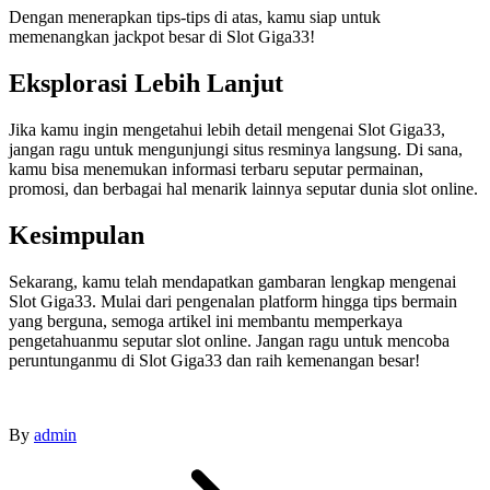
Dengan menerapkan tips-tips di atas, kamu siap untuk
memenangkan jackpot besar di Slot Giga33!
Eksplorasi Lebih Lanjut
Jika kamu ingin mengetahui lebih detail mengenai Slot Giga33,
jangan ragu untuk mengunjungi situs resminya langsung. Di sana,
kamu bisa menemukan informasi terbaru seputar permainan,
promosi, dan berbagai hal menarik lainnya seputar dunia slot online.
Kesimpulan
Sekarang, kamu telah mendapatkan gambaran lengkap mengenai
Slot Giga33. Mulai dari pengenalan platform hingga tips bermain
yang berguna, semoga artikel ini membantu memperkaya
pengetahuanmu seputar slot online. Jangan ragu untuk mencoba
peruntunganmu di Slot Giga33 dan raih kemenangan besar!
By
admin
Post
navigation