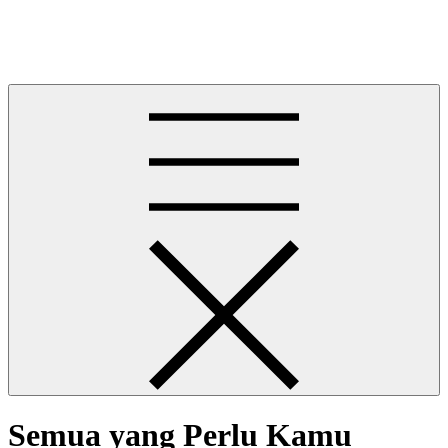
Skip
Megan Huylo Down Town
to
Megan Huylo Down Town
content
Semua yang Perlu Kamu