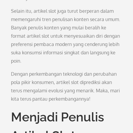
Selain itu, artikel slot juga turut berperan dalam
memengaruhi tren penulisan konten secara umum.
Banyak penulis konten yang mulai beralih ke
format artikel slot untuk menyesuaikan diri dengan
preferensi pembaca modern yang cenderung lebih
suka konsumsi informasi singkat dan langsung ke
poin.
Dengan perkembangan teknologi dan perubahan
pola pikir konsumen, artikel slot diprediksi akan
terus mengalami evolusi yang menarik. Maka, mari
kita terus pantau perkembangannya!
Menjadi Penulis