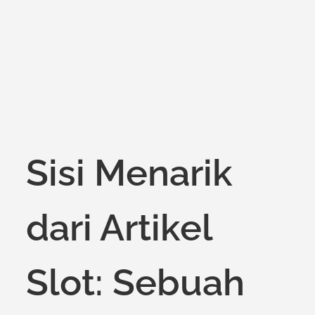
Sisi Menarik
dari Artikel
Slot: Sebuah