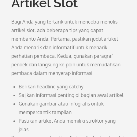
Artikel Slot
Bagi Anda yang tertarik untuk mencoba menulis
artikel slot, ada beberapa tips yang dapat
membantu Anda. Pertama, pastikan judul artikel
Anda menarik dan informatif untuk menarik
perhatian pembaca. Kedua, gunakan paragraf
pendek dan langsung ke poin untuk memudahkan
pembaca dalam menyerap informasi.
Berikan headline yang catchy
Sajikan informasi penting di bagian awal artikel
Gunakan gambar atau infografis untuk
mempercantik tampilan
Pastikan artikel Anda memiliki struktur yang
jelas