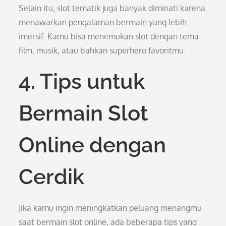
Selain itu, slot tematik juga banyak diminati karena
menawarkan pengalaman bermain yang lebih
imersif. Kamu bisa menemukan slot dengan tema
film, musik, atau bahkan superhero favoritmu.
4. Tips untuk
Bermain Slot
Online dengan
Cerdik
Jika kamu ingin meningkatkan peluang menangmu
saat bermain slot online, ada beberapa tips yang