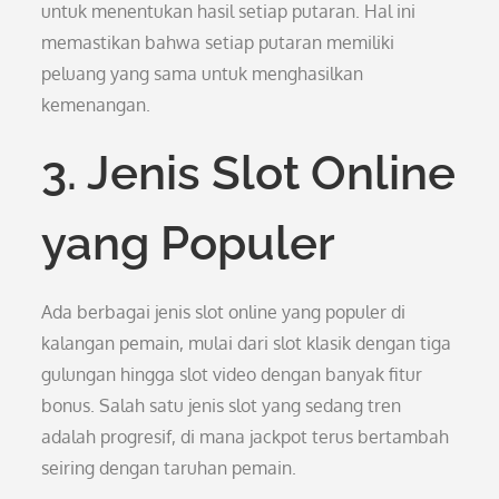
untuk menentukan hasil setiap putaran. Hal ini
memastikan bahwa setiap putaran memiliki
peluang yang sama untuk menghasilkan
kemenangan.
3. Jenis Slot Online
yang Populer
Ada berbagai jenis slot online yang populer di
kalangan pemain, mulai dari slot klasik dengan tiga
gulungan hingga slot video dengan banyak fitur
bonus. Salah satu jenis slot yang sedang tren
adalah progresif, di mana jackpot terus bertambah
seiring dengan taruhan pemain.