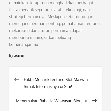
dimainkan, tetapi juga menghadirkan berbagai
fakta menarik seputar sejarah, teknologi, dan
strategi bermainnya. Meskipun keberuntungan
memegang peranan penting, pemahaman tentang
mekanisme dan aturan permainan dapat
membantu meningkatkan peluang
kemenanganmu.
By
admin
Post
Fakta Menarik tentang Slot Maxwin:
Simak Informasinya di Sini!
navigation
Menemukan Rahasia Wawasan Slot Jitu