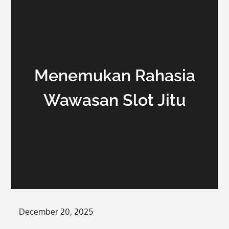
Menemukan Rahasia
Wawasan Slot Jitu
Posted
December 20, 2025
on