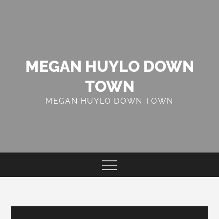
Skip
to
content
MEGAN HUYLO DOWN
TOWN
MEGAN HUYLO DOWN TOWN