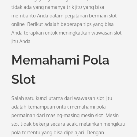
tidak ada yang namanya trik jitu yang bisa
membantu Anda dalam perjalanan bermain slot
online. Berikut adalah beberapa tips yang bisa
Anda terapkan untuk meningkatkan wawasan slot
jitu Anda.
Memahami Pola
Slot
Salah satu kunci utama dari wawasan slot jitu
adalah kemampuan untuk memahami pola
permainan dari masing-masing mesin slot. Mesin
slot tidak bekerja secara acak, melainkan mengikuti
pola tertentu yang bisa dipelajari. Dengan