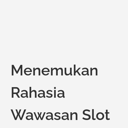
Menemukan
Rahasia
Wawasan Slot