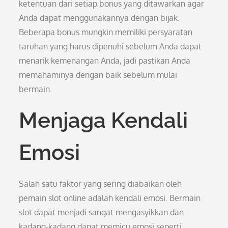
ketentuan dari setiap bonus yang ditawarkan agar
Anda dapat menggunakannya dengan bijak.
Beberapa bonus mungkin memiliki persyaratan
taruhan yang harus dipenuhi sebelum Anda dapat
menarik kemenangan Anda, jadi pastikan Anda
memahaminya dengan baik sebelum mulai
bermain.
Menjaga Kendali
Emosi
Salah satu faktor yang sering diabaikan oleh
pemain slot online adalah kendali emosi. Bermain
slot dapat menjadi sangat mengasyikkan dan
kadang-kadang dapat memicu emosi seperti