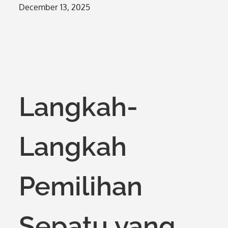
Posted
December 13, 2025
on
Langkah-
Langkah
Pemilihan
Sepatu yang