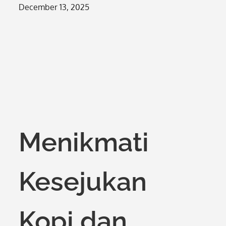
Posted
December 13, 2025
on
Menikmati
Kesejukan
Kopi dan