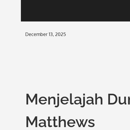
Posted
December 13, 2025
on
Menjelajah Du
Matthews