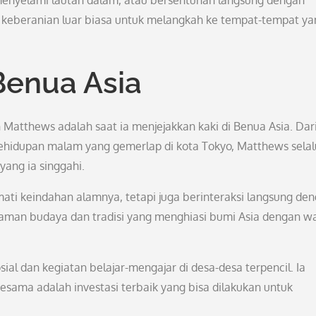
menyelami lautan dalam, atau bersentuhan langsung dengan
i keberanian luar biasa untuk melangkah ke tempat-tempat ya
Benua Asia
n Matthews adalah saat ia menjejakkan kaki di Benua Asia. Dar
ehidupan malam yang gemerlap di kota Tokyo, Matthews selal
ang ia singgahi.
mati keindahan alamnya, tetapi juga berinteraksi langsung de
gaman budaya dan tradisi yang menghiasi bumi Asia dengan w
osial dan kegiatan belajar-mengajar di desa-desa terpencil. Ia
sama adalah investasi terbaik yang bisa dilakukan untuk