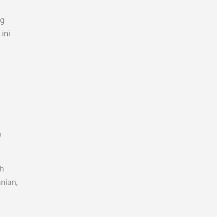
ng
 ini
n
ah
anian,